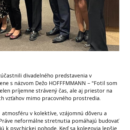
zúčastnili divadelného predstavenia v
volene s názvom Dežo HOFFFMMANN – "Fotil som
elen príjemne strávený čas, ale aj priestor na
ch vzťahov mimo pracovného prostredia.
 atmosféru v kolektíve, vzájomnú dôveru a
Práve neformálne stretnutia pomáhajú budovať
ajú k psychickej pohode. Keď sa kolegovia lepšie