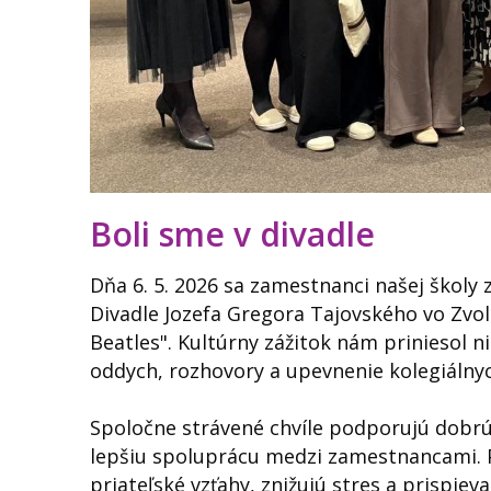
Boli sme v divadle
Dňa 6. 5. 2026 sa zamestnanci našej školy 
Divadle Jozefa Gregora Tajovského vo Z
Beatles". Kultúrny zážitok nám priniesol ni
oddych, rozhovory a upevnenie kolegiálny
Spoločne strávené chvíle podporujú dobrú
lepšiu spoluprácu medzi zamestnancami. 
priateľské vzťahy, znižujú stres a prispiev