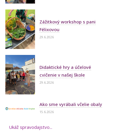
Zážitkový workshop s pani
Félixovou
29.6.2026
Didaktické hry a účelové
cvičenie v našej škole
29.6.2026
Ako sme vyrábali včelie obaly
15.6.2026
Ukáž spravodajstvo...