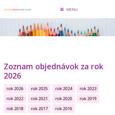
MENU
ÚVOD
O ŠKOLE
KONCEPCIA ŠKOLY
AKTIVITY
Zoznam objednávok za rok
2026
PRIHLÁŠKA
rok 2026
rok 2025
rok 2024
rok 2023
EDUPAGE
rok 2022
rok 2021
rok 2020
rok 2019
FACEBOOK
rok 2018
rok 2017
rok 2016
OZ ŠKRUPINKA