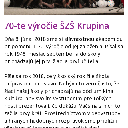
KONTAKTY
70-te výročie ŠZŠ Krupina
Dňa 8. júna 2018 sme si slávnostnou akadémiou
pripomenuli 70. výročie od jej založenia. Písal sa
rok 1948, mesiac september a do školy
prichádzajú jej prví žiaci a prví učitelia.
Píše sa rok 2018, celý školský rok žije škola
prípravami na oslavu. Nebýva to veru často, že
žiaci našej školy prichádzajú na pódium kina
Kultúra, aby svojím vystúpením pre toľkých
hostí prezentovali, čo dokážu. Väčšina z nich to
zažila prvý krát. Prostredníctvom videovstupov
a hraných hudobných rozprávok sme priblížili
všetkým zúčastneným svet našich detí.