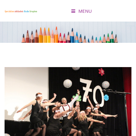
MENU
ÚVOD
O ŠKOLE
KONCEPCIA ŠKOLY
AKTIVITY
PRIHLÁŠKA
EDUPAGE
FACEBOOK
OZ ŠKRUPINKA