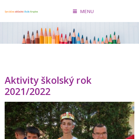
MENU
ÚVOD
O ŠKOLE
KONCEPCIA ŠKOLY
AKTIVITY
Aktivity školský rok
2021/2022
PRIHLÁŠKA
EDUPAGE
FACEBOOK
OZ ŠKRUPINKA