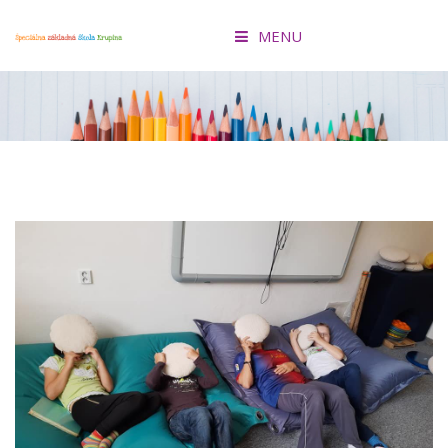
MENU
ÚVOD
O ŠKOLE
KONCEPCIA ŠKOLY
AKTIVITY
PRIHLÁŠKA
EDUPAGE
FACEBOOK
OZ ŠKRUPINKA